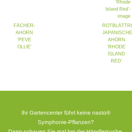
FÄCHER-
ROTBLÄTTR
AHORN
JAPANISCH
'PEVE
AHORN
OLLIE'
'RHODE
ISLAND
RED'
Ihr Gartencenter führt keine nasto®
Symphonie-Pflanzen?
Dann schauen Sie mal bei der
Händlersuche
.