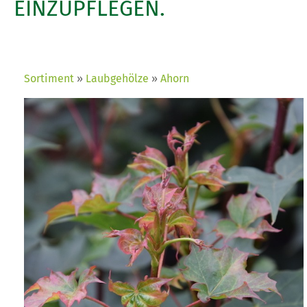
EINZUPFLEGEN.
Sortiment
Laubgehölze
Ahorn