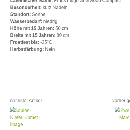
Lateinischer Name:
Pinus mugo Sherwood Compact
Besonderheit:
kurz Nadeln
Standort:
Sonne
Wasserbedarf:
niedrig
Höhe mit 15 Jahren:
50 cm
Breite mit 15 Jahren:
80 cm
Frostfest bis:
-25°C
Herbstfärbung:
Nein
nachster Artikel
vorherige