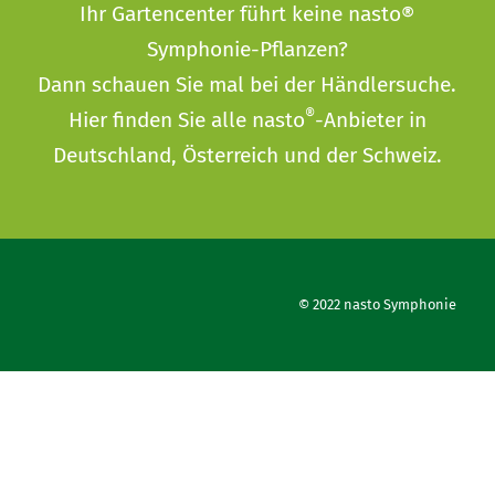
Ihr Gartencenter führt keine nasto®
Symphonie-Pflanzen?
Dann schauen Sie mal bei der
Händlersuche
.
®
Hier finden Sie alle nasto
-Anbieter in
Deutschland, Österreich und der Schweiz.
© 2022 nasto Symphonie