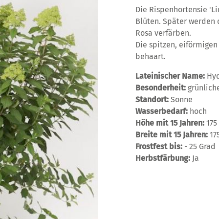
Die Rispenhortensie 'Li
Blüten. Später werden d
Rosa verfärben.
Die spitzen, eiförmigen
behaart.
Lateinischer Name:
Hyd
Besonderheit:
grünlich
Standort:
Sonne
Wasserbedarf:
hoch
Höhe mit 15 Jahren:
175
Breite mit 15 Jahren:
17
Frostfest bis:
- 25 Grad
Herbstfärbung:
Ja