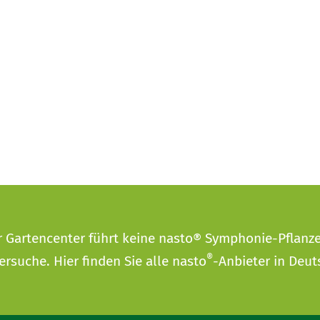
r Gartencenter führt keine nasto® Symphonie-Pflanz
®
ersuche
. Hier finden Sie alle nasto
-Anbieter in Deut