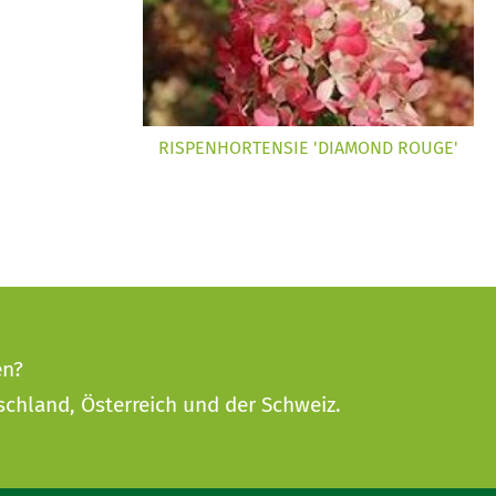
RISPENHORTENSIE 'DIAMOND ROUGE'
en?
schland, Österreich und der Schweiz.