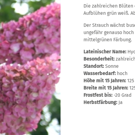
Die zahlreichen Blüten 
Aufblühen grün weiß. Ab
Der Strauch wächst busc
ungefähr genauso hoch w
mittelgrünen Färbung.
Lateinischer Name:
Hyd
Besonderheit:
zahlreic
Standort:
Sonne
Wasserbedarf:
hoch
Höhe mit 15 Jahren:
125
Breite mit 15 Jahren:
12
Frostfest bis:
-20 Grad
Herbstfärbung:
Ja