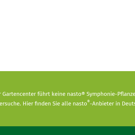
r Gartencenter führt keine nasto® Symphonie-Pflanz
®
ersuche
. Hier finden Sie alle nasto
-Anbieter in Deut