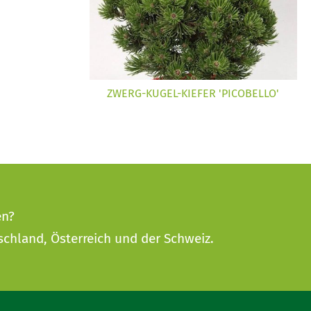
ZWERG-KUGEL-KIEFER 'PICOBELLO'
en?
schland, Österreich und der Schweiz.