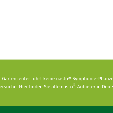
r Gartencenter führt keine nasto® Symphonie-Pflanz
®
ersuche
. Hier finden Sie alle nasto
-Anbieter in Deut