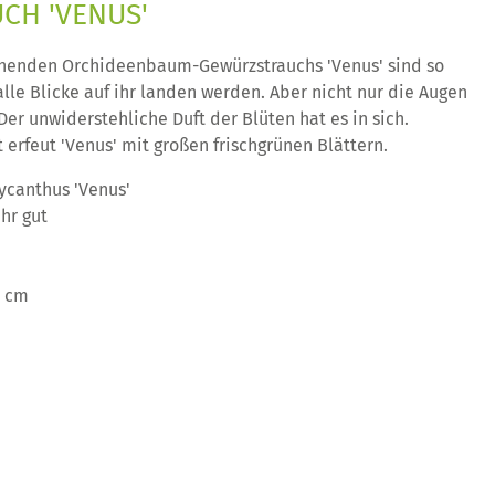
CH 'VENUS'
̈henden Orchideenbaum-Gewürzstrauchs 'Venus' sind so
alle Blicke auf ihr landen werden. Aber nicht nur die Augen
r unwiderstehliche Duft der Blüten hat es in sich.
 erfeut 'Venus' mit großen frischgrünen Blättern.
ycanthus 'Venus'
ehr gut
0 cm