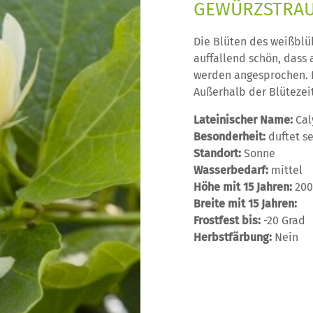
EWÜRZSTRAU
Die Blüten des weißblu
auffallend schön, dass 
werden angesprochen. De
Außerhalb der Blütezeit
Lateinischer Name:
Cal
Besonderheit:
duftet s
Standort:
Sonne
Wasserbedarf:
mittel
Höhe mit 15 Jahren:
20
Breite mit 15 Jahren:
Frostfest bis:
-20 Grad
Herbstfärbung:
Nein