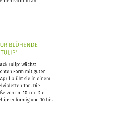
elben Farbton an.
UR BLÜHENDE
TULIP'
ack Tulip' wächst
echten Form mit guter
April blüht sie in einem
lvioletten Ton. Die
ße von ca. 10 cm. Die
 ellipsenförmig und 10 bis