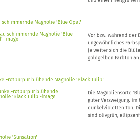
und einem hellgrünen 
u schimmernde Magnolie 'Blue Opal'
Vor bzw. während der Bl
ungewöhnliches Farbsp
Je weiter sich die Blü
goldgelben Farbton an
el-rotpurpur blühende Magnolie 'Black Tulip'
Die Magnoliensorte 'Bl
guter Verzweigung. Im 
dunkelvioletten Ton. D
sind olivgrün, ellipsen
olie 'Sunsation'