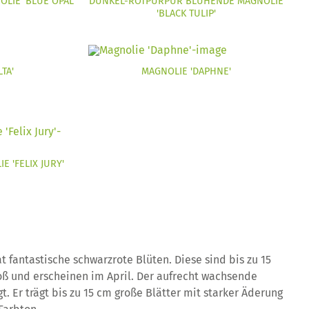
LIE 'BLUE OPAL'
DUNKEL-ROTPURPUR BLÜHENDE MAGNOLIE
'BLACK TULIP'
TA'
MAGNOLIE 'DAPHNE'
 'FELIX JURY'
t fantastische schwarzrote Blüten. Diese sind bis zu 15
ß und erscheinen im April. Der aufrecht wachsende
gt. Er trägt bis zu 15 cm große Blätter mit starker Äderung