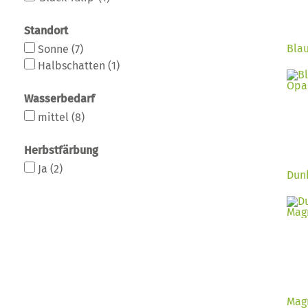
Standort
Bla
Sonne
(7)
Halbschatten
(1)
Wasserbedarf
mittel
(8)
Herbstfärbung
Ja
(2)
Dunk
Magn