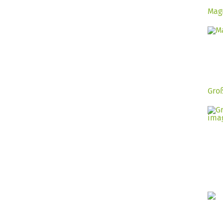
Magn
Groß