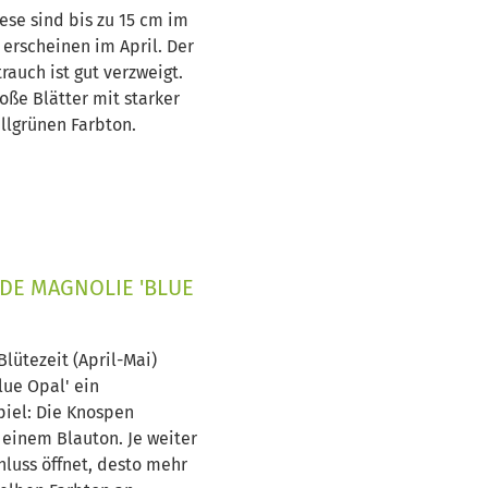
ese sind bis zu 15 cm im
erscheinen im April. Der
auch ist gut verzweigt.
roße Blätter mit starker
llgrünen Farbton.
DE MAGNOLIE 'BLUE
lütezeit (April-Mai)
lue Opal' ein
iel: Die Knospen
 einem Blauton. Je weiter
hluss öffnet, desto mehr