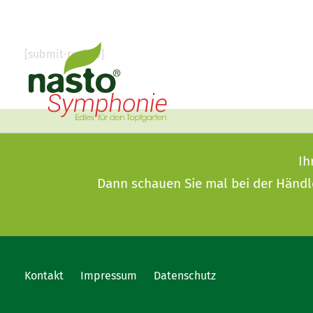
[submit-review]
Ih
Dann schauen Sie mal bei der
Händl
Kontakt
Impressum
Datenschutz