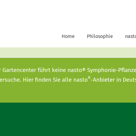
Home
Philosophie
nast
r Gartencenter führt keine nasto® Symphonie-Pflanz
®
ersuche
. Hier finden Sie alle nasto
-Anbieter in Deut