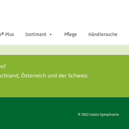
o® Plus
Sortiment
Pflege
Händlersuche
en?
schland, Österreich und der Schweiz.
© 2022 nasto Symphonie