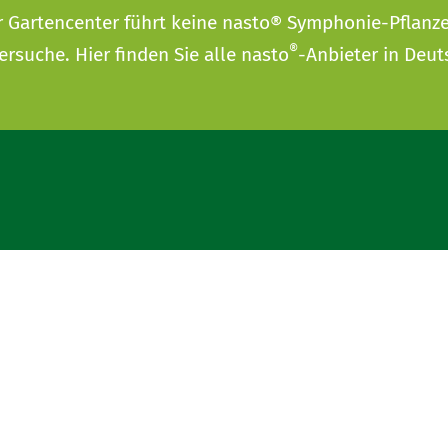
r Gartencenter führt keine nasto® Symphonie-Pflanz
®
ersuche
. Hier finden Sie alle nasto
-Anbieter in Deut