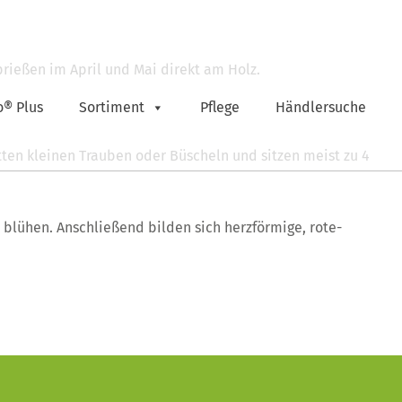
prießen im April und Mai direkt am Holz.
o® Plus
Sortiment
Pflege
Händlersuche
tten kleinen Trauben oder Büscheln und sitzen meist zu 4
 blühen. Anschließend bilden sich herzförmige, rote-