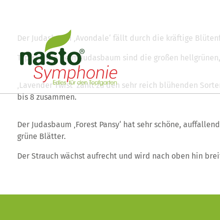
Der Judasbaum ‚Avondale‘ fällt durch die kräftige Blüten
Typisch wie beim Judasbaum sind die großen hellgrünen, 
‚Lavender Twist‘ zählt zu den sehr reich blühenden Sort
bis 8 zusammen.
Der Judasbaum ‚Forest Pansy‘ hat sehr schöne, auffallen
grüne Blätter.
Der Strauch wächst aufrecht und wird nach oben hin brei