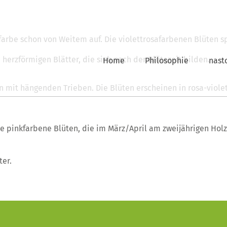
farbe schon von Weitem auf. Die violettrosafarbenen Blüten s
herzförmigen Blätter, die sich nach der Blütezeit bilden.
Home
Philosophie
nast
en mit hängenden Trieben. Die Blüten erscheinen in rosa-viole
de pinkfarbene Blüten, die im März/April am zweijährigen Holz
ter.