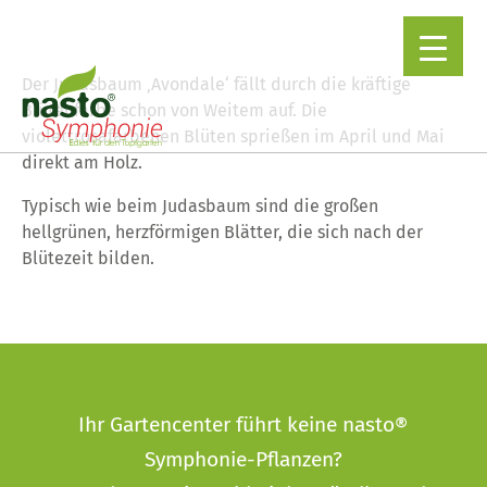
Der Judasbaum ‚Avondale‘ fällt durch die kräftige
Blütenfarbe schon von Weitem auf. Die
violettrosafarbenen Blüten sprießen im April und Mai
▼
direkt am Holz.
Typisch wie beim Judasbaum sind die großen
hellgrünen, herzförmigen Blätter, die sich nach der
Blütezeit bilden.
Ihr Gartencenter führt keine nasto®
Symphonie-Pflanzen?