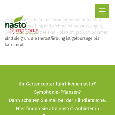
‚Seiryu‘ wächst in Strauchform mit einer aufrechten,
lockeren Aststellung und dichter, feiner Verzweigung.
Die 7-lappigen Blätter sind 7 bis 9 cm groß. Im Sommer
▼
sind sie grün, die Herbstfärbung ist gelborange bis
karminrot.
Ihr Gartencenter führt keine nasto®
Symphonie-Pflanzen?
Dann schauen Sie mal bei der
Händlersuche
.
®
Hier finden Sie alle nasto
-Anbieter in