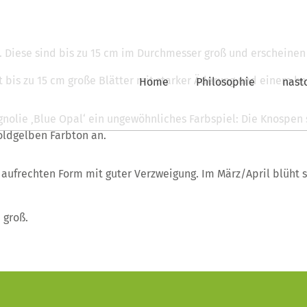
. Diese sind bis zu 15 cm im Durchmesser groß und erscheinen 
gt bis zu 15 cm große Blätter mit starker Äderung und einem he
Home
Philosophie
nast
gnolie ‚Blue Opal‘ ein ungewöhnliches Farbspiel: Die Knospen 
oldgelben Farbton an.
 aufrechten Form mit guter Verzweigung. Im März/April blüht s
 groß.