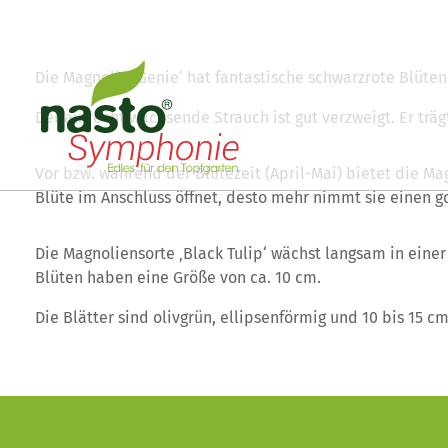
Die Magnolie ‚Genie‘ hat fantastische schwarzrote Blüten
Der aufrecht wachsende Strauch ist gut verzweigt. Er trä
Vor bzw. während der Blütezeit (April-Mai) bietet die Ma
Blüte im Anschluss öffnet, desto mehr nimmt sie einen g
Die Magnoliensorte ‚Black Tulip‘ wächst langsam in einer
Blüten haben eine Größe von ca. 10 cm.
Die Blätter sind olivgrün, ellipsenförmig und 10 bis 15 cm