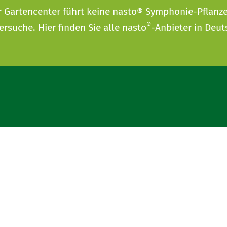
r Gartencenter führt keine nasto® Symphonie-Pflanz
®
ersuche
. Hier finden Sie alle nasto
-Anbieter in Deut