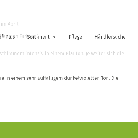
im April.
llgrünen Farbton.
o® Plus
Sortiment
Pflege
Händlersuche
schimmern intensiv in einem Blauton. Je weiter sich die
ie in einem sehr auffälligem dunkelvioletten Ton. Die