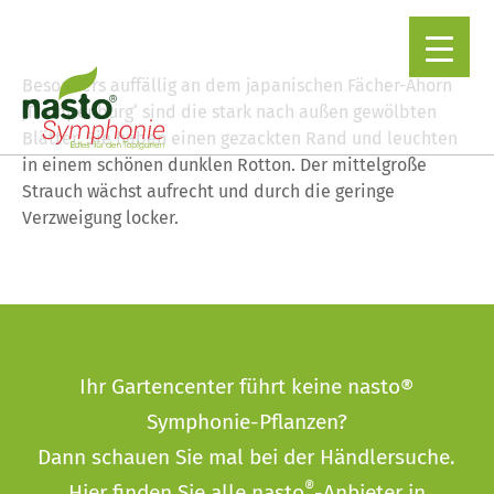
Besonders auffällig an dem japanischen Fächer-Ahorn
‚Trompenburg‘ sind die stark nach außen gewölbten
Blätter. Sie haben einen gezackten Rand und leuchten
▼
in einem schönen dunklen Rotton. Der mittelgroße
Strauch wächst aufrecht und durch die geringe
Verzweigung locker.
Ihr Gartencenter führt keine nasto®
Symphonie-Pflanzen?
Dann schauen Sie mal bei der
Händlersuche
.
®
Hier finden Sie alle nasto
-Anbieter in