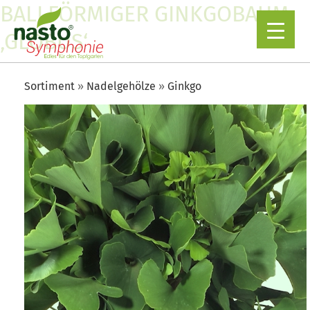
BALLFÖRMIGER GINKGOBAUM
‚GLOBUS‘
Sortiment
Nadelgehölze
Ginkgo
▼