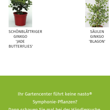
SCHÖNBLÄTTRIGER
SÄULEN
GINKGO
GINKGO
'JADE
'BLAGON'
BUTTERFLIES'
Ihr Gartencenter führt keine nasto®
Symphonie-Pflanzen?
Dann schauen Sie mal bei der
Händlersuche
.