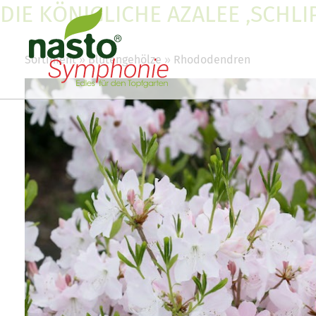
DIE KÖNIGLICHE AZALEE ‚SCHLI
Sortiment
Blütengehölze
Rhododendren