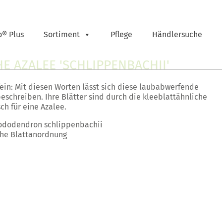
o® Plus
Sortiment
Pflege
Händlersuche
HE AZALEE 'SCHLIPPENBACHII'
fein: Mit diesen Worten lässt sich diese laubabwerfende
eschreiben. Ihre Blätter sind durch die kleeblattähnliche
ch für eine Azalee.
ododendron schlippenbachii
che Blattanordnung
n