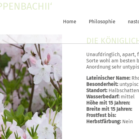
PPENBACHII‘
Home
Philosophie
nast
DIE KÖNIGLIC
Unaufdringlich, apart, 
Sorte wohl am besten b
Anordnung sehr untypis
Lateinischer Name:
Rh
Besonderheit:
untypis
Standort:
Halbschatte
Wasserbedarf:
mittel
Höhe mit 15 Jahren:
Breite mit 15 Jahren:
Frostfest bis:
Herbstfärbung:
Nein