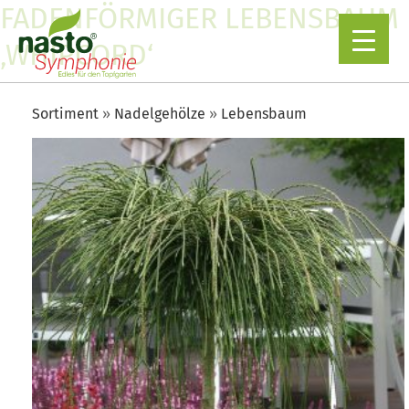
FADENFÖRMIGER LEBENSBAUM
‚WHIPCORD‘
Sortiment
Nadelgehölze
Lebensbaum
▼