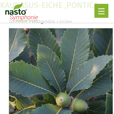
KAUKASUS-EICHE ‚PONTICA ‚
Sortiment
Laubgehölze
Eichen
▼