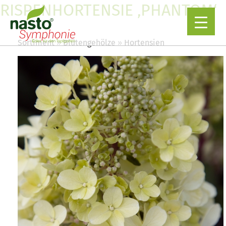
RISPENHORTENSIE ‚PHANTOM‘
Sortiment
Blütengehölze
Hortensien
▼