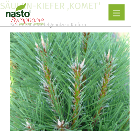
SÄULEN-KIEFER ‚KOMET‘
Sortiment
Nadelgehölze
Kiefern
▼