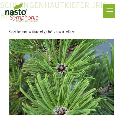
SCHLANGENHAUTKIEFER ‚IRISH
BELL‘
Sortiment
Nadelgehölze
Kiefern
▼