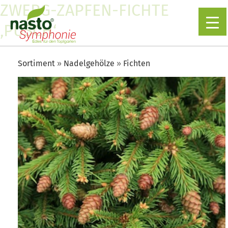
ZWERG-ZAPFEN-FICHTE
‚PUSCH‘
Sortiment
Nadelgehölze
Fichten
▼